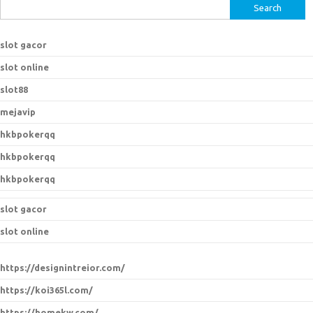
S
e
a
slot gacor
r
slot online
c
h
slot88
f
mejavip
o
hkbpokerqq
r
:
hkbpokerqq
hkbpokerqq
slot gacor
slot online
https://designintreior.com/
https://koi365l.com/
https://homekw.com/