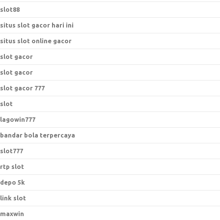
slot88
situs slot gacor hari ini
situs slot online gacor
slot gacor
slot gacor
slot gacor 777
slot
lagowin777
bandar bola terpercaya
slot777
rtp slot
depo 5k
link slot
maxwin