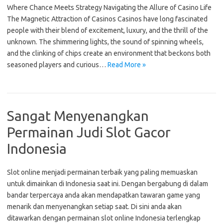
Where Chance Meets Strategy Navigating the Allure of Casino Life
The Magnetic Attraction of Casinos Casinos have long fascinated
people with their blend of excitement, luxury, and the thrill of the
unknown. The shimmering lights, the sound of spinning wheels,
and the clinking of chips create an environment that beckons both
seasoned players and curious…
Read More »
Sangat Menyenangkan
Permainan Judi Slot Gacor
Indonesia
Slot online menjadi permainan terbaik yang paling memuaskan
untuk dimainkan di Indonesia saat ini. Dengan bergabung di dalam
bandar terpercaya anda akan mendapatkan tawaran game yang
menarik dan menyenangkan setiap saat. Di sini anda akan
ditawarkan dengan permainan slot online Indonesia terlengkap