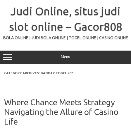
Skip
to
Judi Online, situs judi
content
slot online – Gacor808
BOLA ONLINE | JUDI BOLA ONLINE | TOGEL ONLINE | CASINO ONLINE
Menu
CATEGORY ARCHIVES:
BANDAR TOGEL 207
Where Chance Meets Strategy
Navigating the Allure of Casino
Life