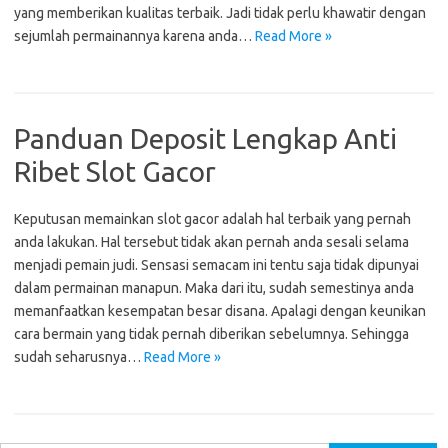
yang memberikan kualitas terbaik. Jadi tidak perlu khawatir dengan
sejumlah permainannya karena anda…
Read More »
Panduan Deposit Lengkap Anti
Ribet Slot Gacor
Keputusan memainkan slot gacor adalah hal terbaik yang pernah
anda lakukan. Hal tersebut tidak akan pernah anda sesali selama
menjadi pemain judi. Sensasi semacam ini tentu saja tidak dipunyai
dalam permainan manapun. Maka dari itu, sudah semestinya anda
memanfaatkan kesempatan besar disana. Apalagi dengan keunikan
cara bermain yang tidak pernah diberikan sebelumnya. Sehingga
sudah seharusnya…
Read More »