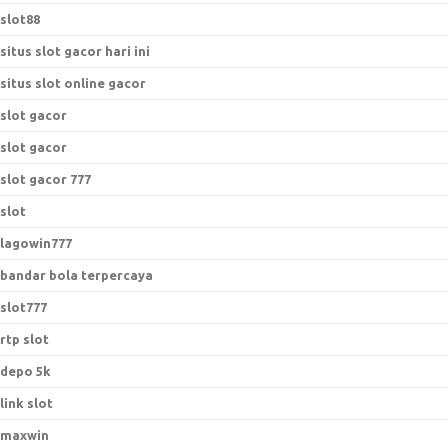
slot88
situs slot gacor hari ini
situs slot online gacor
slot gacor
slot gacor
slot gacor 777
slot
lagowin777
bandar bola terpercaya
slot777
rtp slot
depo 5k
link slot
maxwin