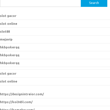
S
e
a
slot gacor
r
slot online
c
h
slot88
f
mejavip
o
hkbpokerqq
r
:
hkbpokerqq
hkbpokerqq
slot gacor
slot online
https://designintreior.com/
https://koi365l.com/
https://homekw.com/