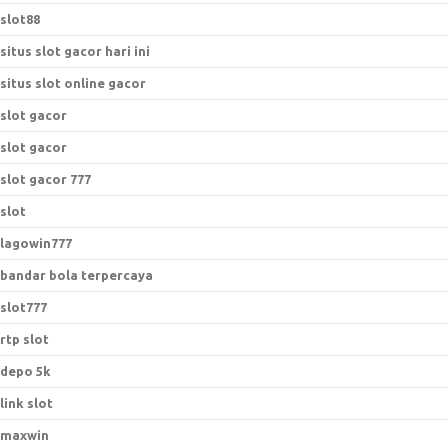
slot88
situs slot gacor hari ini
situs slot online gacor
slot gacor
slot gacor
slot gacor 777
slot
lagowin777
bandar bola terpercaya
slot777
rtp slot
depo 5k
link slot
maxwin