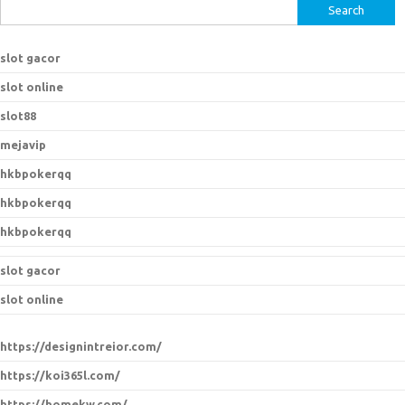
S
e
a
slot gacor
r
slot online
c
h
slot88
f
mejavip
o
hkbpokerqq
r
:
hkbpokerqq
hkbpokerqq
slot gacor
slot online
https://designintreior.com/
https://koi365l.com/
https://homekw.com/