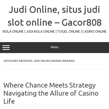
Skip
to
Judi Online, situs judi
content
slot online – Gacor808
BOLA ONLINE | JUDI BOLA ONLINE | TOGEL ONLINE | CASINO ONLINE
Menu
CATEGORY ARCHIVES:
JUDI PALING MUDAH MENANG
Where Chance Meets Strategy
Navigating the Allure of Casino
Life