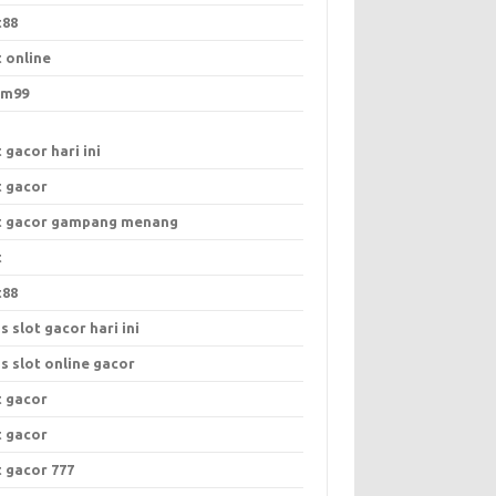
t88
t online
am99
t gacor hari ini
t gacor
t gacor gampang menang
t
t88
us slot gacor hari ini
us slot online gacor
t gacor
t gacor
t gacor 777