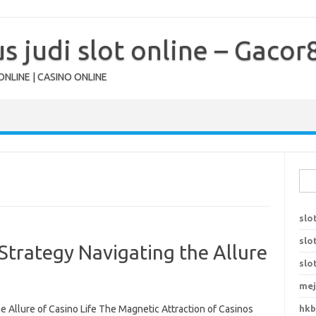
us judi slot online – Gacor
ONLINE | CASINO ONLINE
Sea
for:
slo
slo
trategy Navigating the Allure
slo
mej
 Allure of Casino Life The Magnetic Attraction of Casinos
hk