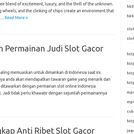
ir blend of excitement, luxury, and the thrill of the unknown.
hk
g wheels, and the clinking of chips create an environment that
hk
us…
Read More »
slo
slo
 Permainan Judi Slot Gacor
htt
htt
paling memuaskan untuk dimainkan di Indonesia saat ini.
htt
aya anda akan mendapatkan tawaran game yang menarik dan
htt
n ditawarkan dengan permainan slot online Indonesia
mp
k. Jadi tidak perlu khawatir dengan sejumlah permainannya
mp
cs
htt
kap Anti Ribet Slot Gacor
jag