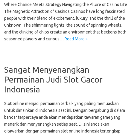
Where Chance Meets Strategy Navigating the Allure of Casino Life
The Magnetic Attraction of Casinos Casinos have long fascinated
people with their blend of excitement, luxury, and the thrill of the
unknown. The shimmering lights, the sound of spinning wheels,
and the clinking of chips create an environment that beckons both
seasoned players and curious…
Read More »
Sangat Menyenangkan
Permainan Judi Slot Gacor
Indonesia
Slot online menjadi permainan terbaik yang paling memuaskan
untuk dimainkan di Indonesia saat ini. Dengan bergabung di dalam
bandar terpercaya anda akan mendapatkan tawaran game yang
menarik dan menyenangkan setiap saat. Di sini anda akan
ditawarkan dengan permainan slot online Indonesia terlengkap