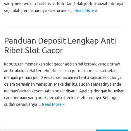
yang memberikan kualitas terbaik. Jadi tidak perlu khawatir dengan
sejumlah permainannya karena anda…
Read More »
Panduan Deposit Lengkap Anti
Ribet Slot Gacor
Keputusan memainkan slot gacor adalah hal terbaik yang pernah
anda lakukan. Hal tersebut tidak akan pernah anda sesali selama
menjadi pemain judi. Sensasi semacam ini tentu saja tidak dipunyai
dalam permainan manapun. Maka dari itu, sudah semestinya anda
memanfaatkan kesempatan besar disana. Apalagi dengan keunikan
cara bermain yang tidak pernah diberikan sebelumnya. Sehingga
sudah seharusnya…
Read More »