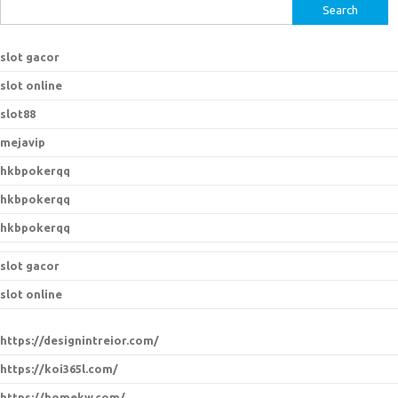
S
e
a
slot gacor
r
slot online
c
h
slot88
f
mejavip
o
hkbpokerqq
r
:
hkbpokerqq
hkbpokerqq
slot gacor
slot online
https://designintreior.com/
https://koi365l.com/
https://homekw.com/