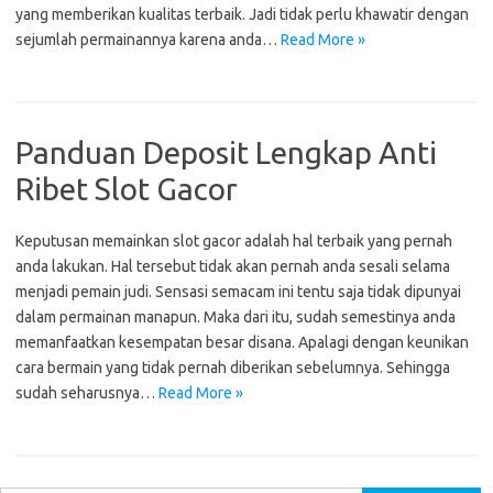
yang memberikan kualitas terbaik. Jadi tidak perlu khawatir dengan
sejumlah permainannya karena anda…
Read More »
Panduan Deposit Lengkap Anti
Ribet Slot Gacor
Keputusan memainkan slot gacor adalah hal terbaik yang pernah
anda lakukan. Hal tersebut tidak akan pernah anda sesali selama
menjadi pemain judi. Sensasi semacam ini tentu saja tidak dipunyai
dalam permainan manapun. Maka dari itu, sudah semestinya anda
memanfaatkan kesempatan besar disana. Apalagi dengan keunikan
cara bermain yang tidak pernah diberikan sebelumnya. Sehingga
sudah seharusnya…
Read More »