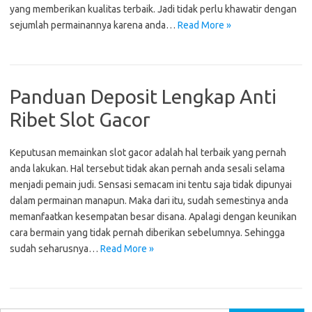
yang memberikan kualitas terbaik. Jadi tidak perlu khawatir dengan
sejumlah permainannya karena anda…
Read More »
Panduan Deposit Lengkap Anti
Ribet Slot Gacor
Keputusan memainkan slot gacor adalah hal terbaik yang pernah
anda lakukan. Hal tersebut tidak akan pernah anda sesali selama
menjadi pemain judi. Sensasi semacam ini tentu saja tidak dipunyai
dalam permainan manapun. Maka dari itu, sudah semestinya anda
memanfaatkan kesempatan besar disana. Apalagi dengan keunikan
cara bermain yang tidak pernah diberikan sebelumnya. Sehingga
sudah seharusnya…
Read More »