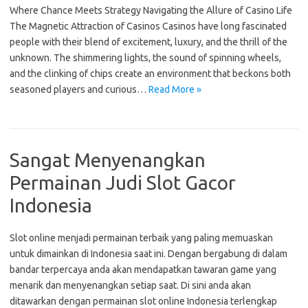
Where Chance Meets Strategy Navigating the Allure of Casino Life
The Magnetic Attraction of Casinos Casinos have long fascinated
people with their blend of excitement, luxury, and the thrill of the
unknown. The shimmering lights, the sound of spinning wheels,
and the clinking of chips create an environment that beckons both
seasoned players and curious…
Read More »
Sangat Menyenangkan
Permainan Judi Slot Gacor
Indonesia
Slot online menjadi permainan terbaik yang paling memuaskan
untuk dimainkan di Indonesia saat ini. Dengan bergabung di dalam
bandar terpercaya anda akan mendapatkan tawaran game yang
menarik dan menyenangkan setiap saat. Di sini anda akan
ditawarkan dengan permainan slot online Indonesia terlengkap