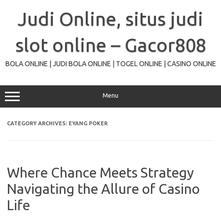
Skip
to
Judi Online, situs judi
content
slot online – Gacor808
BOLA ONLINE | JUDI BOLA ONLINE | TOGEL ONLINE | CASINO ONLINE
Menu
CATEGORY ARCHIVES:
EYANG POKER
Where Chance Meets Strategy
Navigating the Allure of Casino
Life