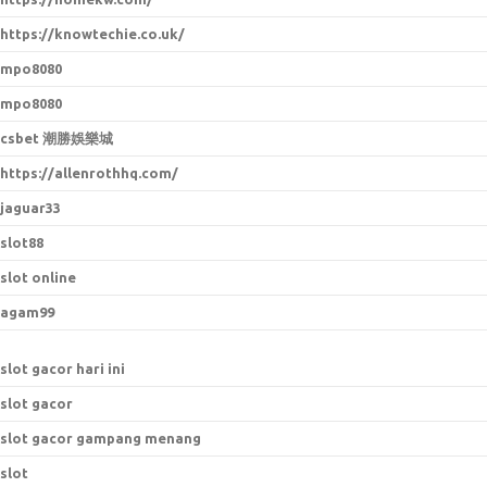
https://knowtechie.co.uk/
mpo8080
mpo8080
csbet 潮勝娛樂城
https://allenrothhq.com/
jaguar33
slot88
slot online
agam99
slot gacor hari ini
slot gacor
slot gacor gampang menang
slot