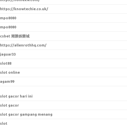
https://knowtechie.co.uk/
mpo8080
mpo8080
csbet 潮勝娛樂城
https://allenrothhq.com/
jaguar33
slot88
slot online
agam99
slot gacor hari ini
slot gacor
slot gacor gampang menang
slot