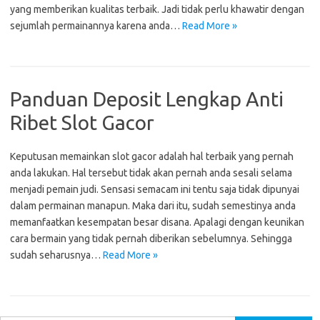
yang memberikan kualitas terbaik. Jadi tidak perlu khawatir dengan
sejumlah permainannya karena anda…
Read More »
Panduan Deposit Lengkap Anti
Ribet Slot Gacor
Keputusan memainkan slot gacor adalah hal terbaik yang pernah
anda lakukan. Hal tersebut tidak akan pernah anda sesali selama
menjadi pemain judi. Sensasi semacam ini tentu saja tidak dipunyai
dalam permainan manapun. Maka dari itu, sudah semestinya anda
memanfaatkan kesempatan besar disana. Apalagi dengan keunikan
cara bermain yang tidak pernah diberikan sebelumnya. Sehingga
sudah seharusnya…
Read More »