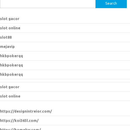
S
e
a
slot gacor
r
slot online
c
h
slot88
f
mejavip
o
hkbpokerqq
r
:
hkbpokerqq
hkbpokerqq
slot gacor
slot online
https://designintreior.com/
https://koi365l.com/
https://homekw.com/