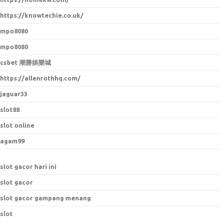
https://knowtechie.co.uk/
mpo8080
mpo8080
csbet 潮勝娛樂城
https://allenrothhq.com/
jaguar33
slot88
slot online
agam99
slot gacor hari ini
slot gacor
slot gacor gampang menang
slot