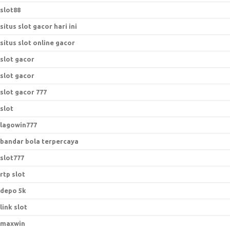
slot88
situs slot gacor hari ini
situs slot online gacor
slot gacor
slot gacor
slot gacor 777
slot
lagowin777
bandar bola terpercaya
slot777
rtp slot
depo 5k
link slot
maxwin