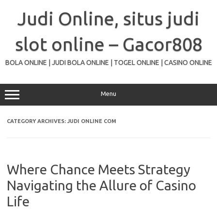
Skip
to
Judi Online, situs judi
content
slot online – Gacor808
BOLA ONLINE | JUDI BOLA ONLINE | TOGEL ONLINE | CASINO ONLINE
Menu
CATEGORY ARCHIVES:
JUDI ONLINE COM
Where Chance Meets Strategy
Navigating the Allure of Casino
Life