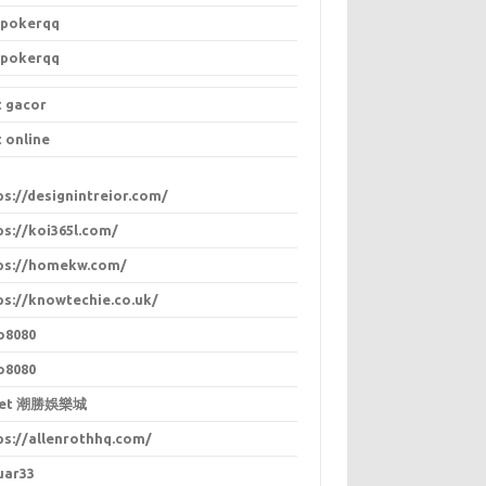
bpokerqq
bpokerqq
t gacor
t online
ps://designintreior.com/
ps://koi365l.com/
ps://homekw.com/
ps://knowtechie.co.uk/
o8080
o8080
bet 潮勝娛樂城
ps://allenrothhq.com/
uar33