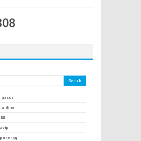
808
rch
t gacor
t online
t88
avip
bpokerqq