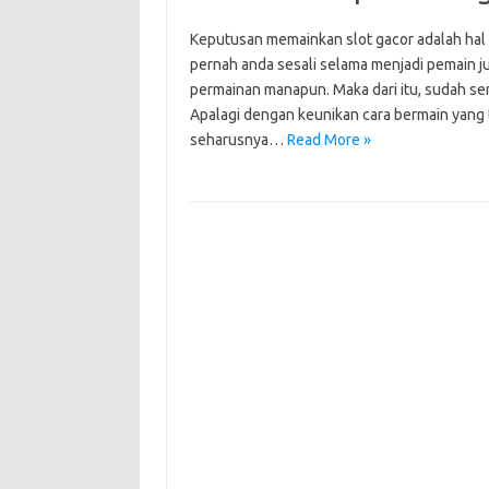
Keputusan memainkan slot gacor adalah hal t
pernah anda sesali selama menjadi pemain ju
permainan manapun. Maka dari itu, sudah s
Apalagi dengan keunikan cara bermain yang 
seharusnya…
Read More »