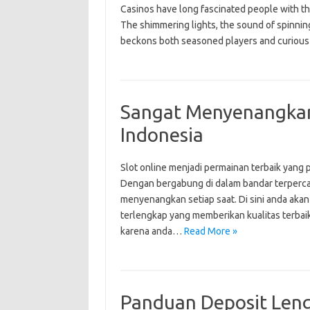
Casinos have long fascinated people with the
The shimmering lights, the sound of spinnin
beckons both seasoned players and curio
Sangat Menyenangkan
Indonesia
Slot online menjadi permainan terbaik yang 
Dengan bergabung di dalam bandar terperc
menyenangkan setiap saat. Di sini anda aka
terlengkap yang memberikan kualitas terbai
karena anda…
Read More »
Panduan Deposit Leng