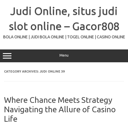
Skip
to
Judi Online, situs judi
content
slot online – Gacor808
BOLA ONLINE | JUDI BOLA ONLINE | TOGEL ONLINE | CASINO ONLINE
Menu
CATEGORY ARCHIVES:
JUDI ONLINE 39
Where Chance Meets Strategy
Navigating the Allure of Casino
Life