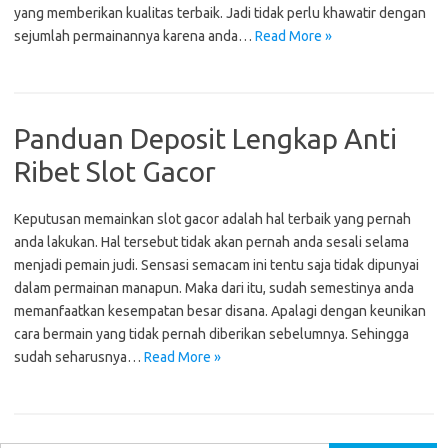
yang memberikan kualitas terbaik. Jadi tidak perlu khawatir dengan
sejumlah permainannya karena anda…
Read More »
Panduan Deposit Lengkap Anti
Ribet Slot Gacor
Keputusan memainkan slot gacor adalah hal terbaik yang pernah
anda lakukan. Hal tersebut tidak akan pernah anda sesali selama
menjadi pemain judi. Sensasi semacam ini tentu saja tidak dipunyai
dalam permainan manapun. Maka dari itu, sudah semestinya anda
memanfaatkan kesempatan besar disana. Apalagi dengan keunikan
cara bermain yang tidak pernah diberikan sebelumnya. Sehingga
sudah seharusnya…
Read More »