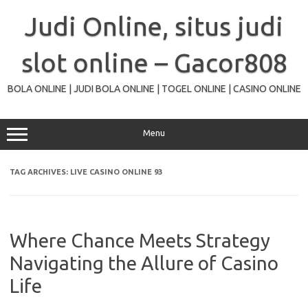
Skip
to
Judi Online, situs judi
content
slot online – Gacor808
BOLA ONLINE | JUDI BOLA ONLINE | TOGEL ONLINE | CASINO ONLINE
Menu
TAG ARCHIVES:
LIVE CASINO ONLINE 93
Where Chance Meets Strategy
Navigating the Allure of Casino
Life