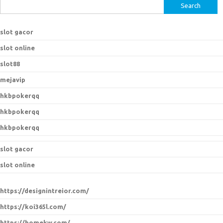
S
e
a
slot gacor
r
slot online
c
h
slot88
f
mejavip
o
hkbpokerqq
r
:
hkbpokerqq
hkbpokerqq
slot gacor
slot online
https://designintreior.com/
https://koi365l.com/
https://homekw.com/