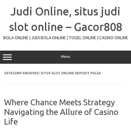
Skip
to
Judi Online, situs judi
content
slot online – Gacor808
BOLA ONLINE | JUDI BOLA ONLINE | TOGEL ONLINE | CASINO ONLINE
Menu
CATEGORY ARCHIVES:
SITUS SLOT ONLINE DEPOSIT PULSA
Where Chance Meets Strategy
Navigating the Allure of Casino
Life