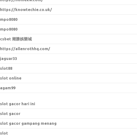
https://knowtechie.co.uk/
mpo8080
mpo8080
csbet 潮勝娛樂城
https://allenrothhq.com/
jaguar33
slot88
slot online
agam99
slot gacor hari ini
slot gacor
slot gacor gampang menang
slot