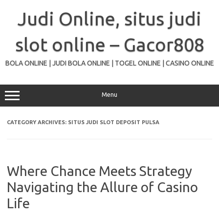
Skip
to
Judi Online, situs judi
content
slot online – Gacor808
BOLA ONLINE | JUDI BOLA ONLINE | TOGEL ONLINE | CASINO ONLINE
Menu
CATEGORY ARCHIVES:
SITUS JUDI SLOT DEPOSIT PULSA
Where Chance Meets Strategy
Navigating the Allure of Casino
Life