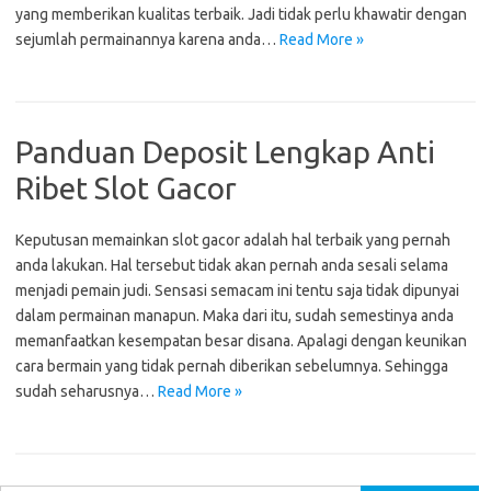
yang memberikan kualitas terbaik. Jadi tidak perlu khawatir dengan
sejumlah permainannya karena anda…
Read More »
Panduan Deposit Lengkap Anti
Ribet Slot Gacor
Keputusan memainkan slot gacor adalah hal terbaik yang pernah
anda lakukan. Hal tersebut tidak akan pernah anda sesali selama
menjadi pemain judi. Sensasi semacam ini tentu saja tidak dipunyai
dalam permainan manapun. Maka dari itu, sudah semestinya anda
memanfaatkan kesempatan besar disana. Apalagi dengan keunikan
cara bermain yang tidak pernah diberikan sebelumnya. Sehingga
sudah seharusnya…
Read More »