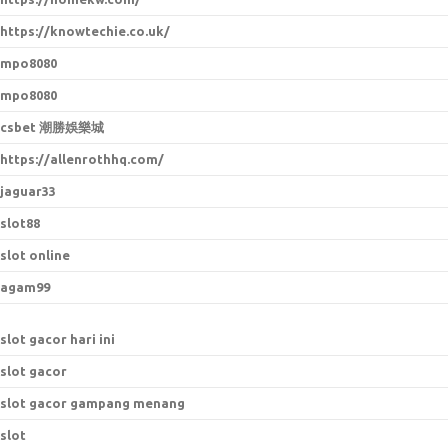
https://knowtechie.co.uk/
mpo8080
mpo8080
csbet 潮勝娛樂城
https://allenrothhq.com/
jaguar33
slot88
slot online
agam99
slot gacor hari ini
slot gacor
slot gacor gampang menang
slot