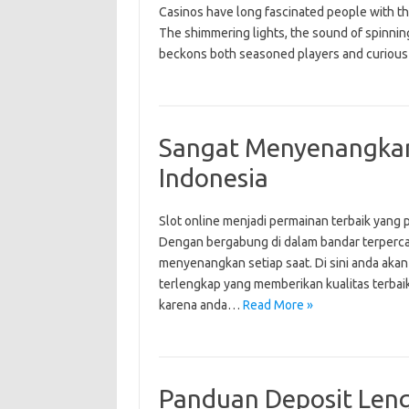
Casinos have long fascinated people with the
The shimmering lights, the sound of spinnin
beckons both seasoned players and curio
Sangat Menyenangkan
Indonesia
Slot online menjadi permainan terbaik yang 
Dengan bergabung di dalam bandar terperc
menyenangkan setiap saat. Di sini anda aka
terlengkap yang memberikan kualitas terbai
karena anda…
Read More »
Panduan Deposit Leng