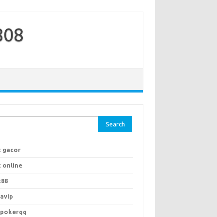
808
rch
t gacor
t online
t88
avip
bpokerqq