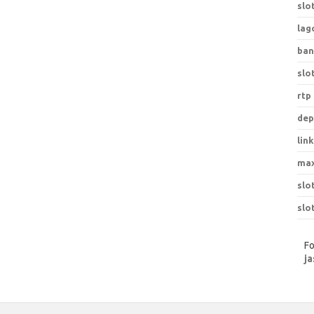
slo
lag
ban
slo
rtp
dep
link
ma
slo
slo
Fo
ja