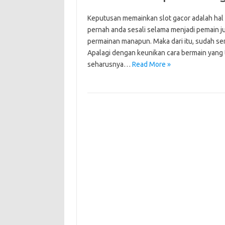
Keputusan memainkan slot gacor adalah hal t
pernah anda sesali selama menjadi pemain ju
permainan manapun. Maka dari itu, sudah s
Apalagi dengan keunikan cara bermain yang 
seharusnya…
Read More »