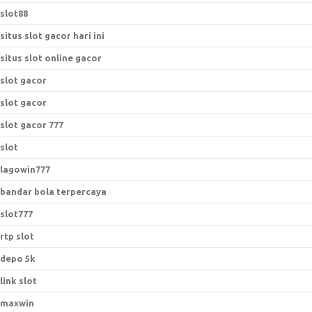
slot88
situs slot gacor hari ini
situs slot online gacor
slot gacor
slot gacor
slot gacor 777
slot
lagowin777
bandar bola terpercaya
slot777
rtp slot
depo 5k
link slot
maxwin