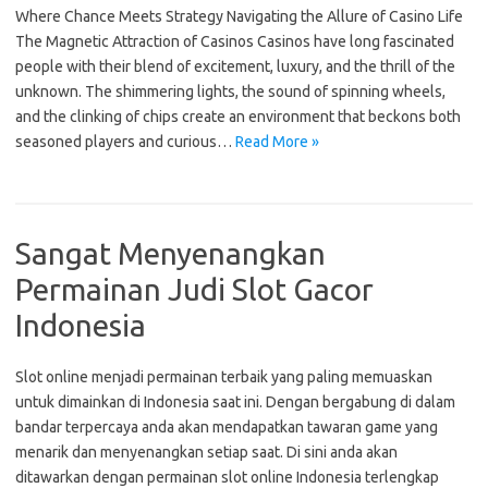
Where Chance Meets Strategy Navigating the Allure of Casino Life
The Magnetic Attraction of Casinos Casinos have long fascinated
people with their blend of excitement, luxury, and the thrill of the
unknown. The shimmering lights, the sound of spinning wheels,
and the clinking of chips create an environment that beckons both
seasoned players and curious…
Read More »
Sangat Menyenangkan
Permainan Judi Slot Gacor
Indonesia
Slot online menjadi permainan terbaik yang paling memuaskan
untuk dimainkan di Indonesia saat ini. Dengan bergabung di dalam
bandar terpercaya anda akan mendapatkan tawaran game yang
menarik dan menyenangkan setiap saat. Di sini anda akan
ditawarkan dengan permainan slot online Indonesia terlengkap