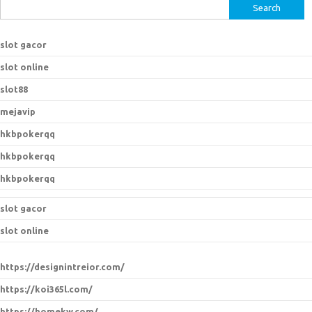
S
e
a
slot gacor
r
slot online
c
h
slot88
f
mejavip
o
hkbpokerqq
r
:
hkbpokerqq
hkbpokerqq
slot gacor
slot online
https://designintreior.com/
https://koi365l.com/
https://homekw.com/