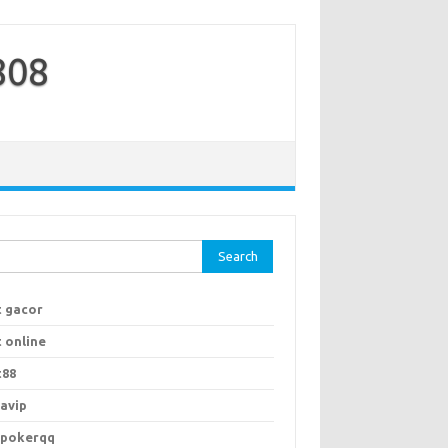
808
rch
t gacor
t online
t88
avip
bpokerqq