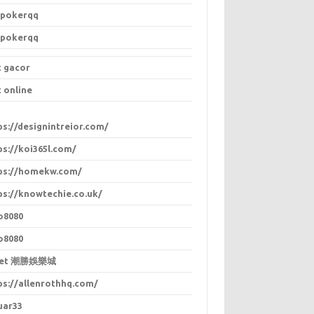
bpokerqq
bpokerqq
t gacor
t online
ps://designintreior.com/
ps://koi365l.com/
ps://homekw.com/
ps://knowtechie.co.uk/
o8080
o8080
bet 潮勝娛樂城
ps://allenrothhq.com/
uar33