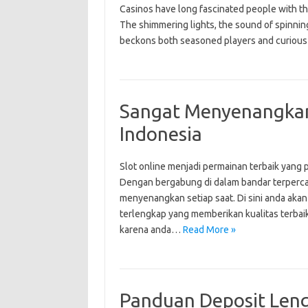
Casinos have long fascinated people with the
The shimmering lights, the sound of spinnin
beckons both seasoned players and curio
Sangat Menyenangkan
Indonesia
Slot online menjadi permainan terbaik yang 
Dengan bergabung di dalam bandar terperc
menyenangkan setiap saat. Di sini anda aka
terlengkap yang memberikan kualitas terbai
karena anda…
Read More »
Panduan Deposit Leng