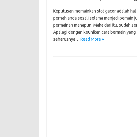
Keputusan memainkan slot gacor adalah hal t
pernah anda sesali selama menjadi pemain ju
permainan manapun. Maka dari itu, sudah s
Apalagi dengan keunikan cara bermain yang 
seharusnya…
Read More »