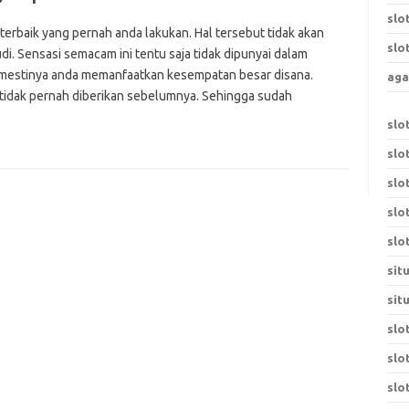
slo
erbaik yang pernah anda lakukan. Hal tersebut tidak akan
slo
di. Sensasi semacam ini tentu saja tidak dipunyai dalam
emestinya anda memanfaatkan kesempatan besar disana.
ag
tidak pernah diberikan sebelumnya. Sehingga sudah
slo
slo
slo
slo
slo
sit
sit
slo
slo
slo