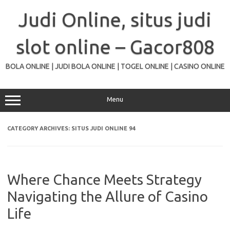
Skip
to
Judi Online, situs judi
content
slot online – Gacor808
BOLA ONLINE | JUDI BOLA ONLINE | TOGEL ONLINE | CASINO ONLINE
Menu
CATEGORY ARCHIVES:
SITUS JUDI ONLINE 94
Where Chance Meets Strategy
Navigating the Allure of Casino
Life