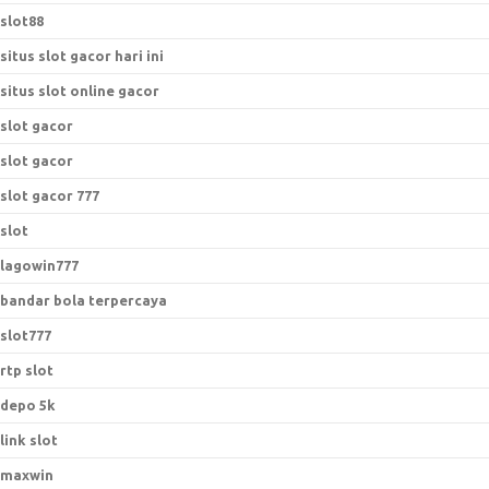
slot88
situs slot gacor hari ini
situs slot online gacor
slot gacor
slot gacor
slot gacor 777
slot
lagowin777
bandar bola terpercaya
slot777
rtp slot
depo 5k
link slot
maxwin