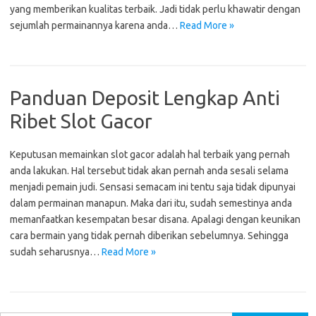
yang memberikan kualitas terbaik. Jadi tidak perlu khawatir dengan
sejumlah permainannya karena anda…
Read More »
Panduan Deposit Lengkap Anti
Ribet Slot Gacor
Keputusan memainkan slot gacor adalah hal terbaik yang pernah
anda lakukan. Hal tersebut tidak akan pernah anda sesali selama
menjadi pemain judi. Sensasi semacam ini tentu saja tidak dipunyai
dalam permainan manapun. Maka dari itu, sudah semestinya anda
memanfaatkan kesempatan besar disana. Apalagi dengan keunikan
cara bermain yang tidak pernah diberikan sebelumnya. Sehingga
sudah seharusnya…
Read More »