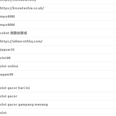
https://knowtechie.co.uk/
mpo8080
mpo8080
csbet 潮勝娛樂城
https://allenrothhq.com/
jaguar33
slot88
slot online
agam99
slot gacor hari ini
slot gacor
slot gacor gampang menang
slot