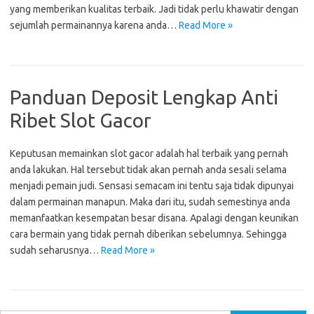
yang memberikan kualitas terbaik. Jadi tidak perlu khawatir dengan
sejumlah permainannya karena anda…
Read More »
Panduan Deposit Lengkap Anti
Ribet Slot Gacor
Keputusan memainkan slot gacor adalah hal terbaik yang pernah
anda lakukan. Hal tersebut tidak akan pernah anda sesali selama
menjadi pemain judi. Sensasi semacam ini tentu saja tidak dipunyai
dalam permainan manapun. Maka dari itu, sudah semestinya anda
memanfaatkan kesempatan besar disana. Apalagi dengan keunikan
cara bermain yang tidak pernah diberikan sebelumnya. Sehingga
sudah seharusnya…
Read More »