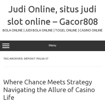
Skip
to
Judi Online, situs judi
content
slot online – Gacor808
BOLA ONLINE | JUDI BOLA ONLINE | TOGEL ONLINE | CASINO ONLINE
Menu
TAG ARCHIVES:
DEPOSIT PULSA 57
Where Chance Meets Strategy
Navigating the Allure of Casino
Life