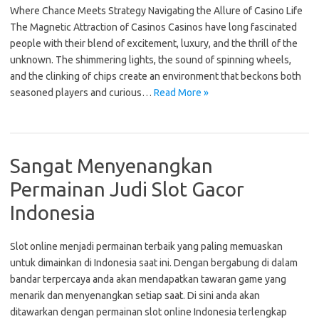
Where Chance Meets Strategy Navigating the Allure of Casino Life
The Magnetic Attraction of Casinos Casinos have long fascinated
people with their blend of excitement, luxury, and the thrill of the
unknown. The shimmering lights, the sound of spinning wheels,
and the clinking of chips create an environment that beckons both
seasoned players and curious…
Read More »
Sangat Menyenangkan
Permainan Judi Slot Gacor
Indonesia
Slot online menjadi permainan terbaik yang paling memuaskan
untuk dimainkan di Indonesia saat ini. Dengan bergabung di dalam
bandar terpercaya anda akan mendapatkan tawaran game yang
menarik dan menyenangkan setiap saat. Di sini anda akan
ditawarkan dengan permainan slot online Indonesia terlengkap