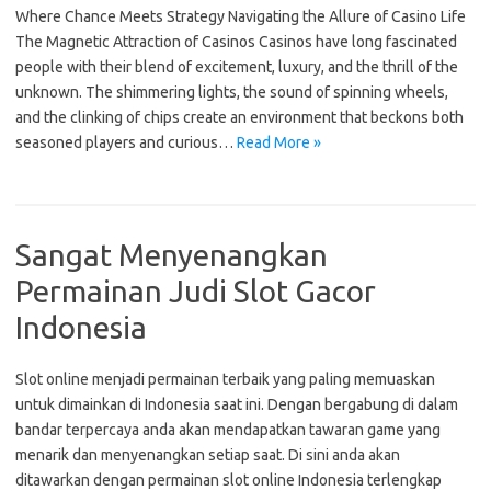
Where Chance Meets Strategy Navigating the Allure of Casino Life
The Magnetic Attraction of Casinos Casinos have long fascinated
people with their blend of excitement, luxury, and the thrill of the
unknown. The shimmering lights, the sound of spinning wheels,
and the clinking of chips create an environment that beckons both
seasoned players and curious…
Read More »
Sangat Menyenangkan
Permainan Judi Slot Gacor
Indonesia
Slot online menjadi permainan terbaik yang paling memuaskan
untuk dimainkan di Indonesia saat ini. Dengan bergabung di dalam
bandar terpercaya anda akan mendapatkan tawaran game yang
menarik dan menyenangkan setiap saat. Di sini anda akan
ditawarkan dengan permainan slot online Indonesia terlengkap