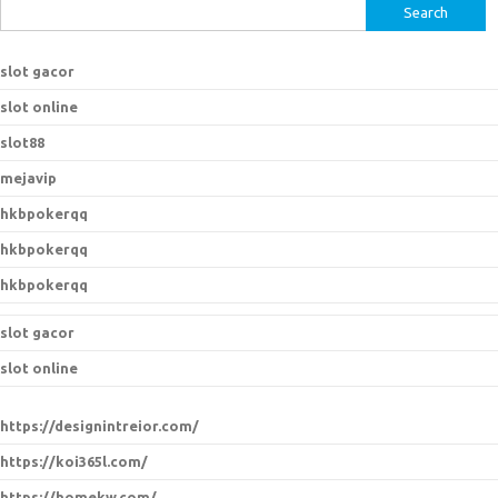
S
e
a
slot gacor
r
slot online
c
h
slot88
f
mejavip
o
hkbpokerqq
r
:
hkbpokerqq
hkbpokerqq
slot gacor
slot online
https://designintreior.com/
https://koi365l.com/
https://homekw.com/