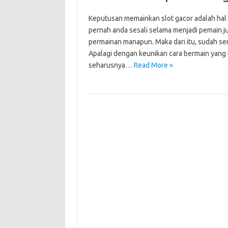
Keputusan memainkan slot gacor adalah hal t
pernah anda sesali selama menjadi pemain ju
permainan manapun. Maka dari itu, sudah s
Apalagi dengan keunikan cara bermain yang 
seharusnya…
Read More »