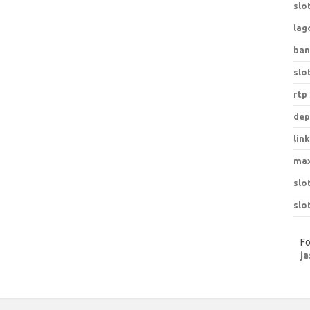
slo
lag
ban
slo
rtp
dep
link
ma
slo
slo
Fo
ja