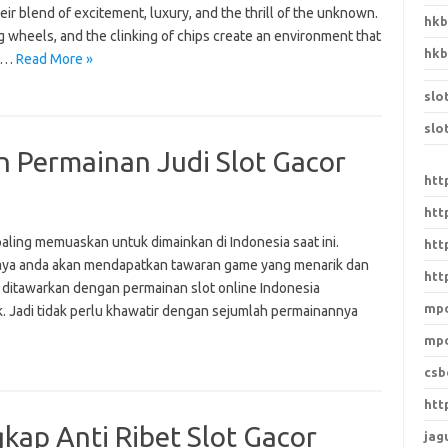
ir blend of excitement, luxury, and the thrill of the unknown.
hk
g wheels, and the clinking of chips create an environment that
hk
us…
Read More »
slo
slo
 Permainan Judi Slot Gacor
htt
htt
paling memuaskan untuk dimainkan di Indonesia saat ini.
htt
aya anda akan mendapatkan tawaran game yang menarik dan
htt
n ditawarkan dengan permainan slot online Indonesia
mp
k. Jadi tidak perlu khawatir dengan sejumlah permainannya
mp
cs
htt
kap Anti Ribet Slot Gacor
jag