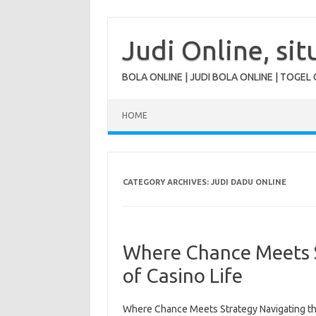
Skip
to
content
Judi Online, sit
BOLA ONLINE | JUDI BOLA ONLINE | TOGEL 
HOME
CATEGORY ARCHIVES:
JUDI DADU ONLINE
Where Chance Meets S
of Casino Life
Where Chance Meets Strategy Navigating the