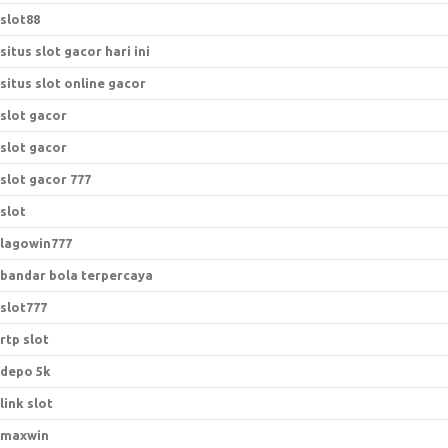
slot88
situs slot gacor hari ini
situs slot online gacor
slot gacor
slot gacor
slot gacor 777
slot
lagowin777
bandar bola terpercaya
slot777
rtp slot
depo 5k
link slot
maxwin