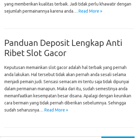
yang memberikan kualitas terbaik. Jadi tidak perlu khawatir dengan
sejumlah permainannya karena anda…
Read More »
Panduan Deposit Lengkap Anti
Ribet Slot Gacor
Keputusan memainkan slot gacor adalah hal terbaik yang pernah
anda lakukan. Hal tersebut tidak akan pernah anda sesali selama
menjadi pemain judi. Sensasi semacam ini tentu saja tidak dipunyai
dalam permainan manapun. Maka dari itu, sudah semestinya anda
memanfaatkan kesempatan besar disana. Apalagi dengan keunikan
cara bermain yang tidak pernah diberikan sebelumnya. Sehingga
sudah seharusnya…
Read More »