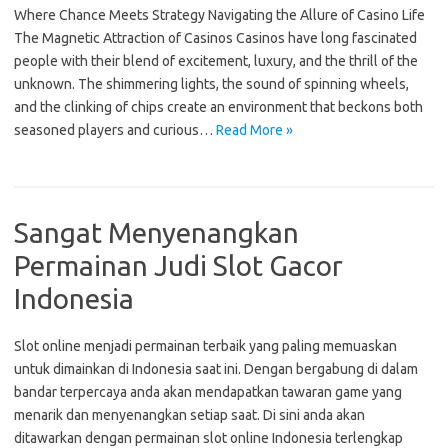
Where Chance Meets Strategy Navigating the Allure of Casino Life
The Magnetic Attraction of Casinos Casinos have long fascinated
people with their blend of excitement, luxury, and the thrill of the
unknown. The shimmering lights, the sound of spinning wheels,
and the clinking of chips create an environment that beckons both
seasoned players and curious…
Read More »
Sangat Menyenangkan
Permainan Judi Slot Gacor
Indonesia
Slot online menjadi permainan terbaik yang paling memuaskan
untuk dimainkan di Indonesia saat ini. Dengan bergabung di dalam
bandar terpercaya anda akan mendapatkan tawaran game yang
menarik dan menyenangkan setiap saat. Di sini anda akan
ditawarkan dengan permainan slot online Indonesia terlengkap