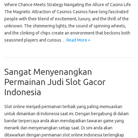
Where Chance Meets Strategy Navigating the Allure of Casino Life
The Magnetic Attraction of Casinos Casinos have long fascinated
people with their blend of excitement, luxury, and the thrill of the
unknown. The shimmering lights, the sound of spinning wheels,
and the clinking of chips create an environment that beckons both
seasoned players and curious…
Read More »
Sangat Menyenangkan
Permainan Judi Slot Gacor
Indonesia
Slot online menjadi permainan terbaik yang paling memuaskan
untuk dimainkan di Indonesia saat ini. Dengan bergabung di dalam
bandar terpercaya anda akan mendapatkan tawaran game yang
menarik dan menyenangkan setiap saat. Di sini anda akan
ditawarkan dengan permainan slot online Indonesia terlengkap