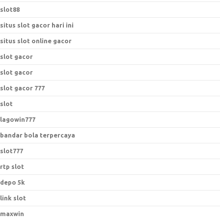
slot88
situs slot gacor hari ini
situs slot online gacor
slot gacor
slot gacor
slot gacor 777
slot
lagowin777
bandar bola terpercaya
slot777
rtp slot
depo 5k
link slot
maxwin