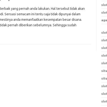
slo
erbaik yang pernah anda lakukan. Hal tersebut tidak akan
slo
di. Sensasi semacam ini tentu saja tidak dipunyai dalam
emestinya anda memanfaatkan kesempatan besar disana.
ag
tidak pernah diberikan sebelumnya. Sehingga sudah
slo
slo
slo
slo
slo
sit
sit
slo
slo
slo