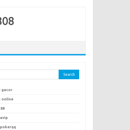
808
rch
t gacor
t online
t88
avip
bpokerqq