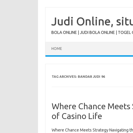
Skip
to
content
Judi Online, sit
BOLA ONLINE | JUDI BOLA ONLINE | TOGEL 
HOME
TAG ARCHIVES:
BANDAR JUDI 96
Where Chance Meets S
of Casino Life
Where Chance Meets Strategy Navigating the